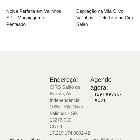
Noiva Perfeita em Valinhos
Depilação na Vila Olivo,
SP – Maquiagem e
Valinhos – Pele Lisa no Cirs
Penteado
Salão
Endereço:
Agende
agora:
CIRS Salão de
Beleza, Av.
(19) 99395-
Independência,
0101
1086 - Vila Olivo,
Valinhos - SP,
13276-030
CNPJ:
17.219.174.0001-42
Home
Blog
Feito com amor: Web Salão